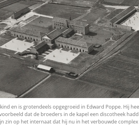
nd en is grotendeels opgegroeid in Edward Poppe. Hij hee
jvoorbeeld dat de broeders in de kapel een discotheek had
ijn zin op het internaat dat hij nu in het verbouwde compl