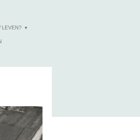
W LEVEN?
N