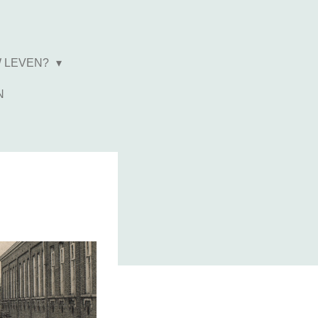
W LEVEN?
N