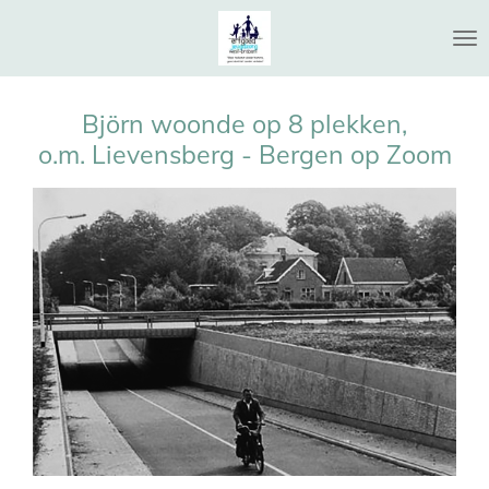
Ga
direct
naar
de
Björn woonde op 8 plekken,
hoofdinhoud
o.m. Lievensberg - Bergen op Zoom